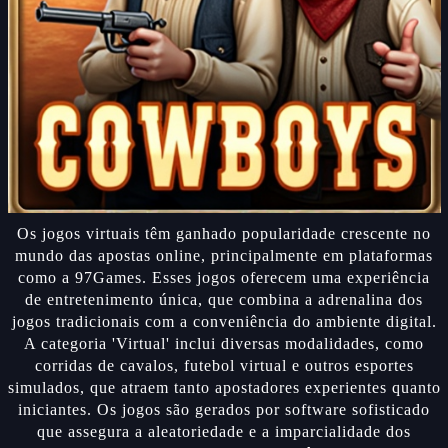
Os jogos virtuais têm ganhado popularidade crescente no
mundo das apostas online, principalmente em plataformas
como a 97Games. Esses jogos oferecem uma experiência
de entretenimento única, que combina a adrenalina dos
jogos tradicionais com a conveniência do ambiente digital.
A categoria 'Virtual' inclui diversas modalidades, como
corridas de cavalos, futebol virtual e outros esportes
simulados, que atraem tanto apostadores experientes quanto
iniciantes. Os jogos são gerados por software sofisticado
que assegura a aleatoriedade e a imparcialidade dos