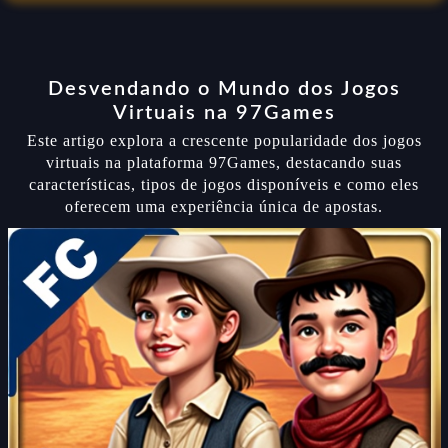
Desvendando o Mundo dos Jogos
Virtuais na 97Games
Este artigo explora a crescente popularidade dos jogos
virtuais na plataforma 97Games, destacando suas
características, tipos de jogos disponíveis e como eles
oferecem uma experiência única de apostas.