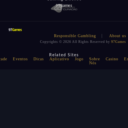
Responsible Gambling
About us
Copyrights © 2026 All Rights Reserved by
97Games
Related Sites
cade
Eventos
Dicas
Aplicativo
Jogo
Sobre
Casino
Es
Nós