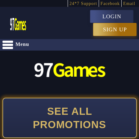
24*7 Support
Facebook
Email
LOGIN
SIGN UP
Menu
SEE ALL
PROMOTIONS