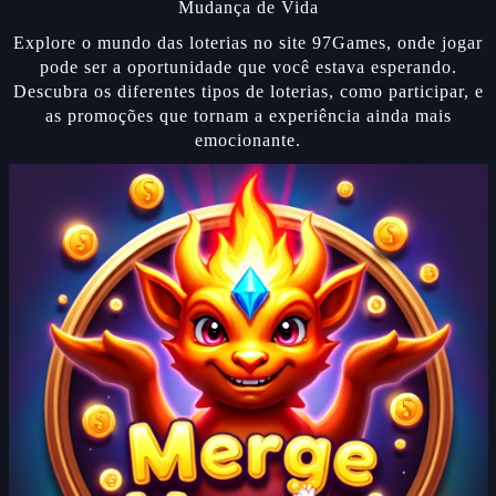
Mudança de Vida
Explore o mundo das loterias no site 97Games, onde jogar
pode ser a oportunidade que você estava esperando.
Descubra os diferentes tipos de loterias, como participar, e
as promoções que tornam a experiência ainda mais
emocionante.