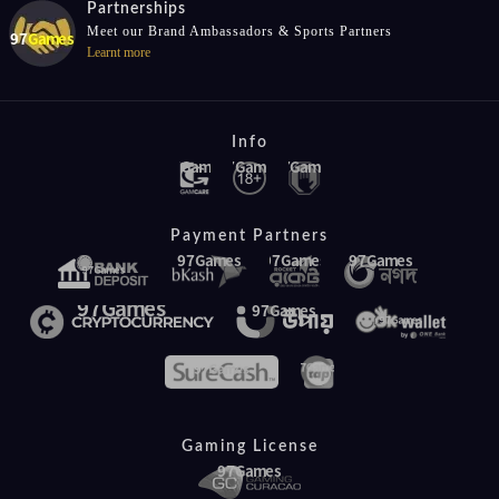
Partnerships
Meet our Brand Ambassadors & Sports Partners
Learnt more
Info
Payment Partners
Gaming License