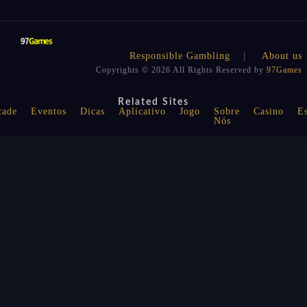
Responsible Gambling
About us
Copyrights © 2026 All Rights Reserved by
97Games
Related Sites
cade
Eventos
Dicas
Aplicativo
Jogo
Sobre
Casino
Es
Nós