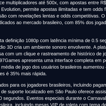
ce multiplicadores até 500x, com apostas entre R
 Evolution, permite apostas ilimitadas e tem odds
ensão com revelações lentas e odds competitivas. 
dicados ao mercado brasileiro, com 85% dos jogad
a definição 1080p com latência mínima de 0.5 se
io 3D cria um ambiente sonoro envolvente. A plata
a com um clique e rastreamento de histórico de j
o 97Games apresenta uma interface completa em p
o média de jogo dos usuários brasileiros aument
es é 35% mais rápida.
s para os jogadores brasileiros, incluindo pagame
e de suporte localizado em São Paulo oferece ass
30 segundos. Eventos especiais durante o Carnava
rasileira, incluindo mesas VIP de roleta com tema