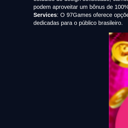
podem aproveitar um bônus de 100% 
Services
: O 97Games oferece opções
dedicadas para o público brasileiro.