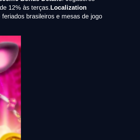
de 12% às terças.
Localization
feriados brasileiros e mesas de jogo