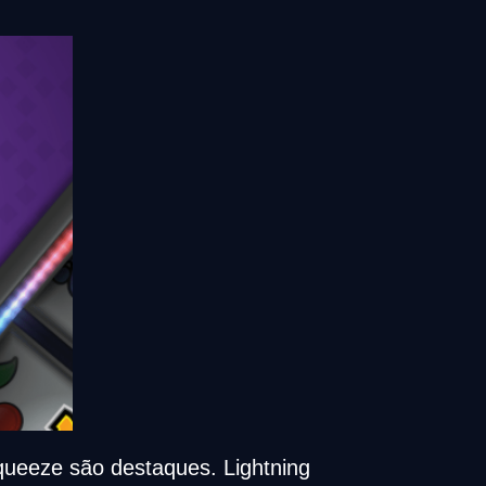
queeze são destaques. Lightning