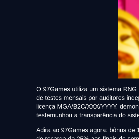
O 97Games utiliza um sistema RNG cer
de testes mensais por auditores in
licença MGA/B2C/XXX/YYYY, demonstr
testemunhou a transparência do sis
Adira ao 97Games agora: bônus de 1
de recarga de 25% aos finais de se