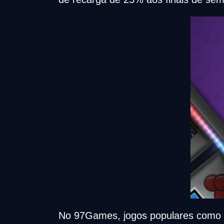
No 97Games, jogos populares como Li