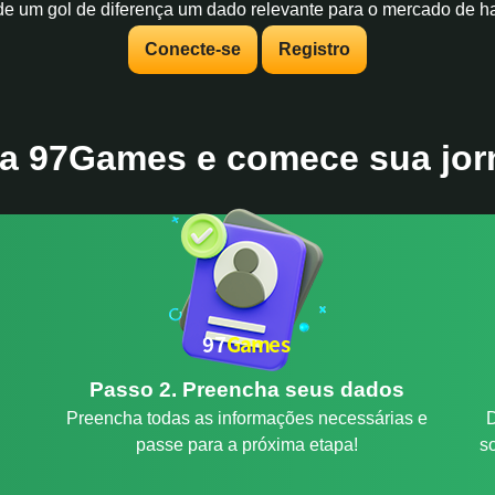
de um gol de diferença um dado relevante para o mercado de ha
Conecte-se
Registro
na 97Games e comece sua jor
Passo 2. Preencha seus dados
Preencha todas as informações necessárias e
D
passe para a próxima etapa!
s