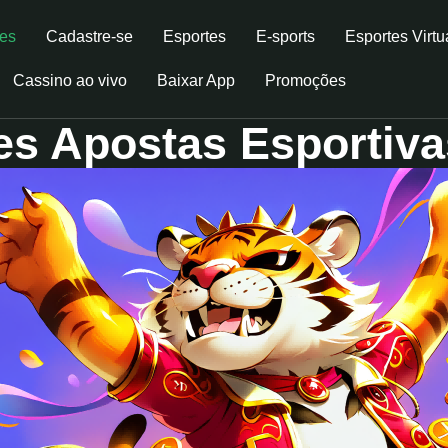
es
Cadastre-se
Esportes
E-sports
Esportes Virtu
Cassino ao vivo
Baixar App
Promoções
s Apostas Esportivas