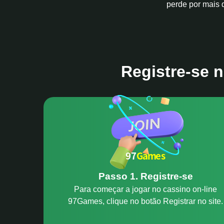
perde por mais 
Registre-se 
Passo 1. Registre-se
Para começar a jogar no cassino on-line
97Games, clique no botão Registrar no site.