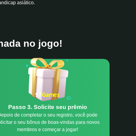
ndicap asiático.
nada no jogo!
Passo 3. Solicite seu prêmio
epois de completar o seu registro, você pode
olicitar o seu bônus de boas-vindas para novos
membros e começar a jogar!