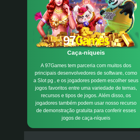
Caça-níqueis
A 97Games tem parceria com muitos dos
principais desenvolvedores de software, como
a Slot pg , e os jogadores podem escolher seus
jogos favoritos entre uma variedade de temas,
recursos e tipos de jogos. Além disso, os
jogadores também podem usar nosso recurso
de demonstração gratuita para conferir esses
jogos de caça-níqueis