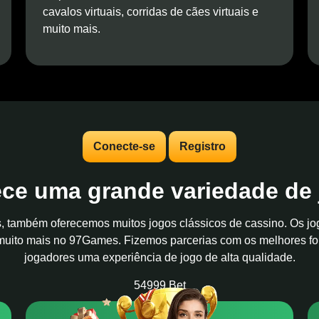
cavalos virtuais, corridas de cães virtuais e
muito mais.
Conecte-se
Registro
ce uma grande variedade de 
s, também oferecemos muitos jogos clássicos de cassino. Os jo
 muito mais no 97Games. Fizemos parcerias com os melhores fo
jogadores uma experiência de jogo de alta qualidade.
54999 Bet