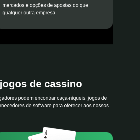
mercados e opções de apostas do que
qualquer outra empresa.
jogos de cassino
gadores podem encontrar caça-níqueis, jogos de
rnecedores de software para oferecer aos nossos