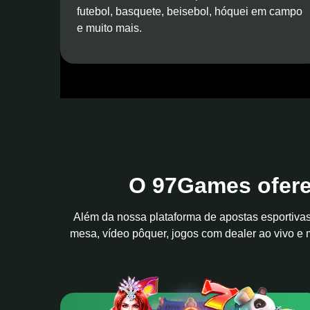
futebol, basquete, beisebol, hóquei em campo
e muito mais.
O 97Games ofere
Além da nossa plataforma de apostas esportiva
mesa, vídeo pôquer, jogos com dealer ao vivo e