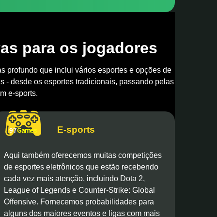
as para os jogadores
s profundo que inclui vários esportes e opções de
s - desde os esportes tradicionais, passando pelas
m e-sports.
E-sports
Aqui também oferecemos muitas competições
de esportes eletrônicos que estão recebendo
cada vez mais atenção, incluindo Dota 2,
League of Legends e Counter-Strike: Global
Offensive. Fornecemos probabilidades para
alguns dos maiores eventos e ligas com mais