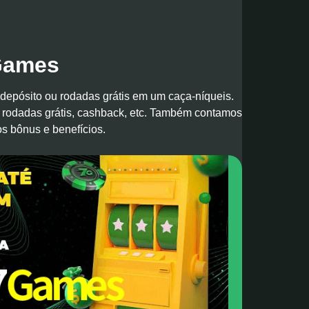
Games
depósito ou rodadas grátis em um caça-níqueis.
 rodadas grátis, cashback, etc. Também contamos
s bônus e benefícios.