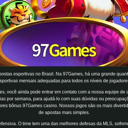
apostas esportivas no Brasil. Na 97Games, há uma grande quan
sportivas mensais adequadas para todos os níveis de jogadore
s, você ainda pode entrar em contato com a nossa equipe de 
 dias por semana, para ajudá-lo com suas dúvidas ou preocupaçõ
s bônus 97Games casino. Nossos jogos são os mais divertidos
de apostas mais simples.
defensiva. O time tem uma das melhores defesas da MLS, sofren