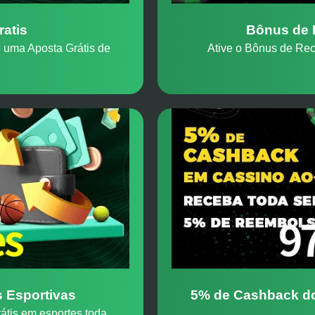
atis
Bônus de 
 uma Aposta Grátis de
Ative o Bônus de Rec
 Esportivas
5% de Cashback do
tis em esportes toda