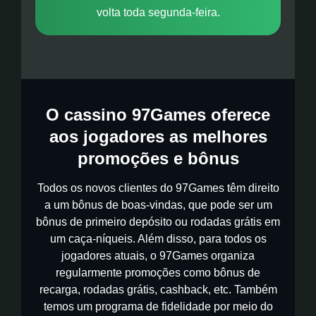
volta toda segunda-feira.
O cassino 97Games oferece
aos jogadores as melhores
promoções e bônus
Todos os novos clientes do 97Games têm direito
a um bônus de boas-vindas, que pode ser um
bônus de primeiro depósito ou rodadas grátis em
um caça-níqueis. Além disso, para todos os
jogadores atuais, o 97Games organiza
regularmente promoções como bônus de
recarga, rodadas grátis, cashback, etc. Também
temos um programa de fidelidade por meio do