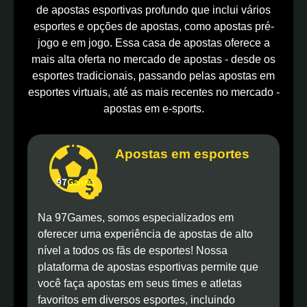
de apostas esportivas profundo que inclui vários
esportes e opções de apostas, como apostas pré-
jogo e em jogo. Essa casa de apostas oferece a
mais alta oferta no mercado de apostas - desde os
esportes tradicionais, passando pelas apostas em
esportes virtuais, até as mais recentes no mercado -
apostas em e-sports.
Apostas em esportes
Na 97Games, somos especializados em
oferecer uma experiência de apostas de alto
nível a todos os fãs de esportes! Nossa
plataforma de apostas esportivas permite que
você faça apostas em seus times e atletas
favoritos em diversos esportes, incluindo