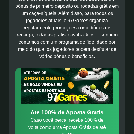
bônus de primeiro depósito ou rodadas grátis em
um caça-níqueis. Além disso, para todos os
jogadores atuais, o 97Games organiza
regularmente promoções como bônus de
recarga, rodadas grátis, cashback, etc. Também
contamos com um programa de fidelidade por
meio do qual os jogadores podem desfrutar de
vários bônus e benefícios.
Ate 100% de Aposta Gratis
Caso você perca, receba 100% de
volta como uma Aposta Grátis de até